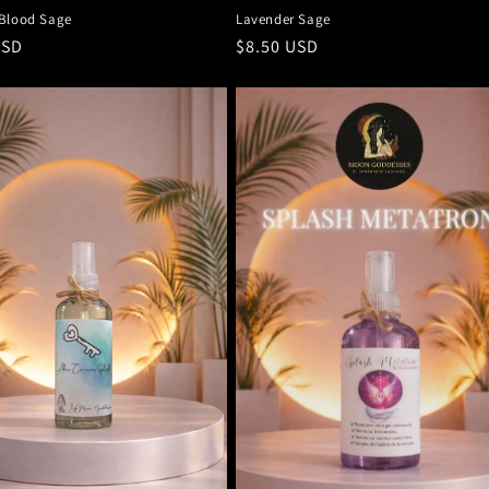
Blood Sage
Lavender Sage
USD
Precio
$8.50 USD
al
habitual