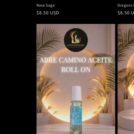
Rose Sage
Dragons 
Precio
$8.50 USD
Precio
$8.50 
habitual
habitu