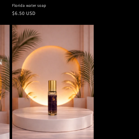
Florida water soap
Precio
$6.50 USD
habitual