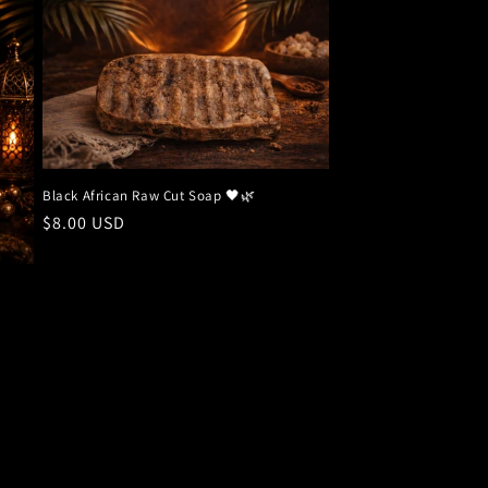
Black African Raw Cut Soap 🖤🌿
Precio
$8.00 USD
habitual