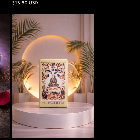
Precio
$13.50 USD
habitual