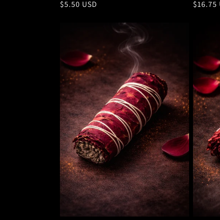
Precio
$5.50 USD
Precio
$16.75
habitual
habitu