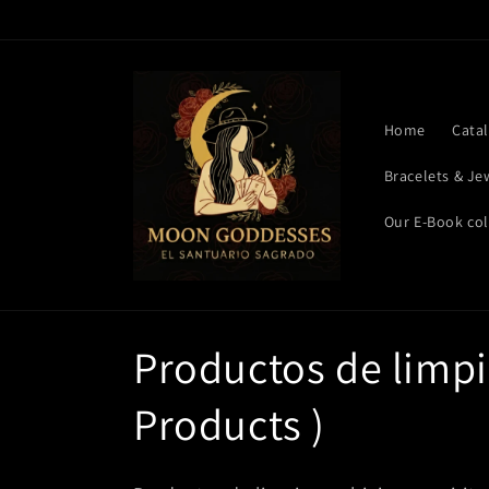
Ir
directamente
al contenido
Home
Cata
Bracelets & Je
Our E-Book col
C
Productos de limpi
o
Products )
l