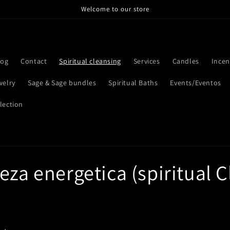
Welcome to our store
log
Contact
Spiritual cleansing
Services
Candles
Incen
welry
Sage & Sage bundles
Spiritual Baths
Events/Eventos
lection
eza energetica (spiritual 