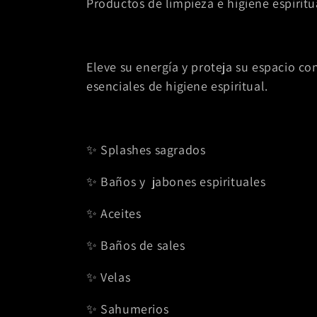
Productos de limpieza e higiene espiritu
e
c
Eleve su energía y proteja su espacio c
esenciales de higiene espiritual.
c
i
✨ Splashes sagrados
ó
✨ Baños y jabones espirituales
n
✨ Aceites
:
✨ Baños de sales
✨️ Velas
✨️ Sahumerios