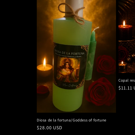
Copal res
Precio
$11.11
habitu
Diosa de la fortuna/Goddess of fortune
Precio
$28.00 USD
habitual