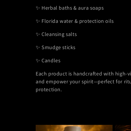
✨ Herbal baths & aura soaps
✨ Florida water & protection oils
✨ Cleansing salts
✨️ Smudge sticks
✨️ Candles
Each product is handcrafted with high-vi
and empower your spirit—perfect for ritu
protection.