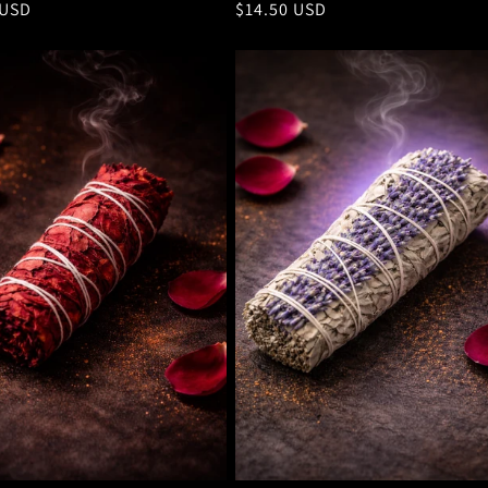
 USD
Precio
$14.50 USD
al
habitual