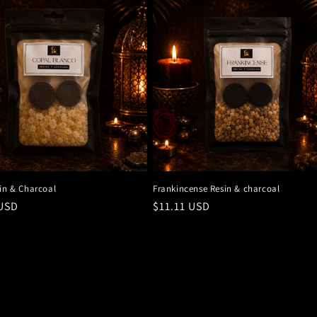
in & Charcoal
Frankincense Resin & charcoal
 USD
Precio
$11.11 USD
al
habitual